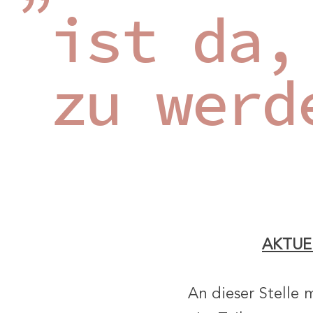
ist da,
zu werd
AKTUE
An dieser Stelle